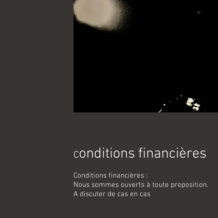
onditions financières
C
Conditions financières :
Nous sommes ouverts à toute proposition.
A discuter de cas en cas