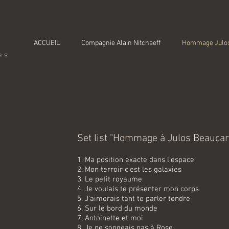
ACCUEIL
Compagnie Alain Nitchaeff
Hommage Julo
tes
Set list "Hommage à Julos Beauca
1. Ma position exacte dans l’espace
2. Mon terroir c’est les galaxies
3. Le petit royaume
4. Je voulais te présenter mon corps
5. J’aimerais tant te parler tendre
6. Sur le bord du monde
7. Antoinette et moi
8. Je ne songeais pas à Rose