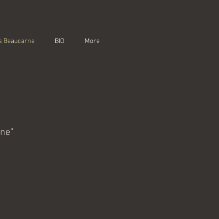
s Beaucarne
BIO
More
rne"