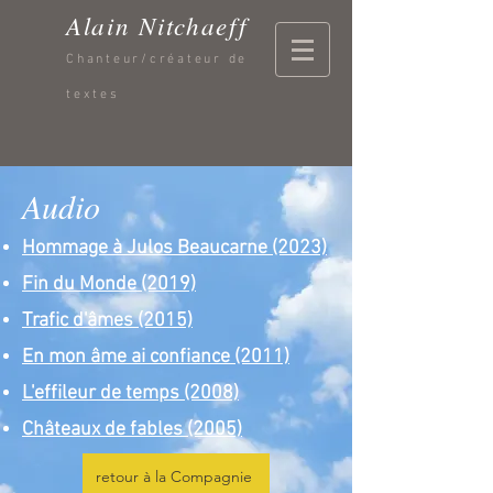
Alain Nitchaeff
Chanteur/créateur de
textes
Audio
Hommage à Julos Beaucarne (2023)
Fin du Monde (2019)
Trafic d'âmes (2015)
En mon âme ai confiance (2011)
L'effileur de temps (2008)
Châteaux de fables (2005)
retour à la Compagnie