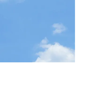
retour aux medias
© 2015 par Alain Nitchaeff. Créé avec
Wix.com