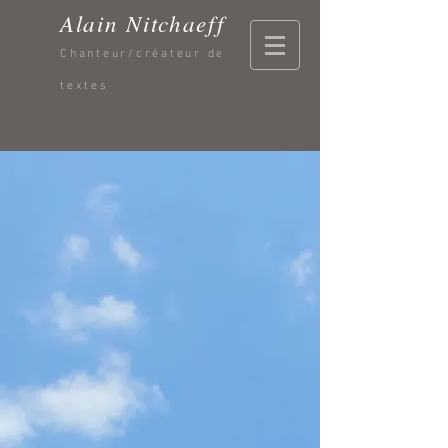
Alain Nitchaeff
Chanteur/créateur de
textes